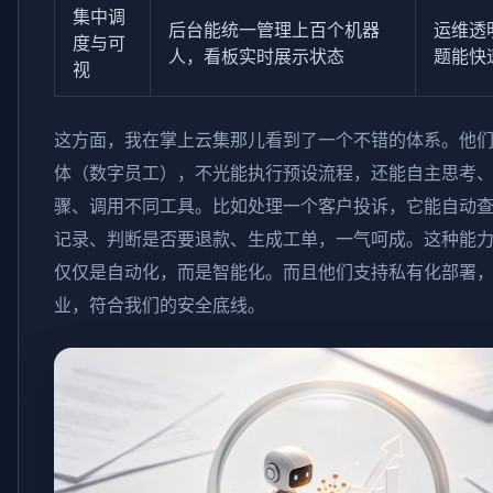
集中调
后台能统一管理上百个机器
运维透
度与可
人，看板实时展示状态
题能快
视
这方面，我在掌上云集那儿看到了一个不错的体系。他们的
体（数字员工），不光能执行预设流程，还能自主思考
骤、调用不同工具。比如处理一个客户投诉，它能自动
记录、判断是否要退款、生成工单，一气呵成。这种能
仅仅是自动化，而是智能化。而且他们支持私有化部署
业，符合我们的安全底线。