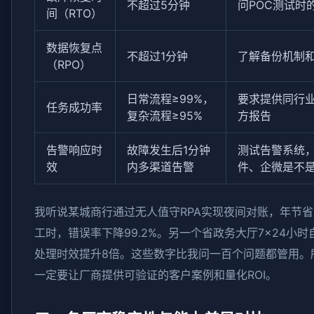
不超过5分钟
问POC测试时
间（RTO）
数据恢复点
不超过1分钟
了解备份机制
（RPO）
日常流程≥99%，
要求提供同行
任务成功率
复杂流程≥95%
方报告
告警响应时
故障发生后1分钟
测试告警系统
效
内多渠道告警
件、企微是不
我听说某城商行通过无人值守RPA实现夜间对账，年节省人
工时，错误率下降99.2%。另一个省政务大厅7×24小
处理时效提升8倍。这些数字比我问一百个问题都管用。
一定要让厂商提供可验证的客户案例和量化ROI。